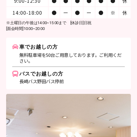
9:00-12:30
●
●
●
●
●
●
休
14:00-18:00
●
ー
●
ー
●
※
休
※土曜日の午後は14:00~15:00まで [休診日]日祝
[面会時間]10:00~20:00
車でお越しの方
無料駐車場を50台ご用意しております。ご利用くだ
さい。
バスでお越しの方
長崎バス野田バス停前