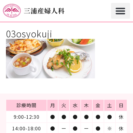
三浦産婦人科
03osyokuji
診療時間
月
火
水
木
金
土
日
9:00-12:30
●
●
●
●
●
●
休
14:00-18:00
●
ー
●
ー
●
※
休